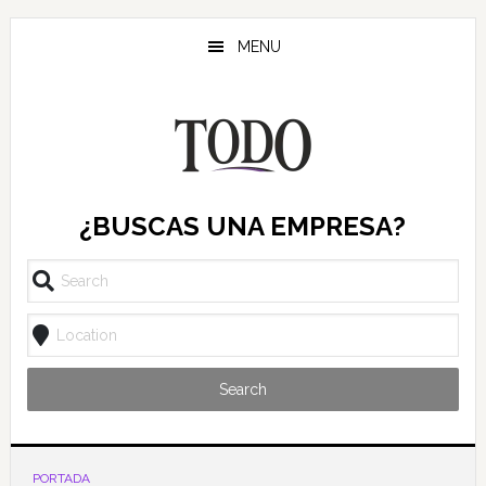
Saltar
Saltar
al
al
MENU
contenido
pie
principal
de
página
¿BUSCAS UNA EMPRESA?
Search
PORTADA