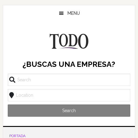
Saltar
Saltar
al
al
MENU
contenido
pie
principal
de
página
¿BUSCAS UNA EMPRESA?
Search
PORTADA