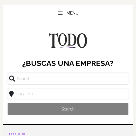
Saltar
Saltar
al
al
MENU
contenido
pie
principal
de
página
¿BUSCAS UNA EMPRESA?
Search
PORTADA