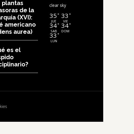
 plantas
clear sky
asoras de la
35
33
°
°
rquía (XVI):
JUE
VIE
té americano
34
34
°
°
dens aurea)
SAB
DOM
33
°
LUN
é es el
spido
ciplinario?
kies