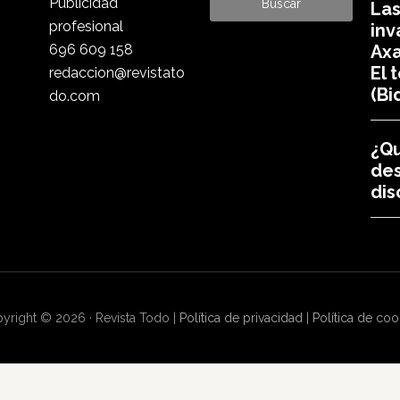
Publicidad
Las
profesional
inv
696 609 158
Axa
El 
redaccion@revistato
(Bi
do.com
¿Qu
de
dis
yright © 2026 · Revista Todo |
Política de privacidad
|
Política de coo