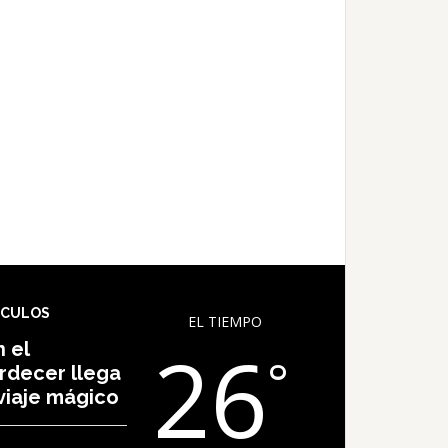
ÍCULOS
EL TIEMPO
26
 el
°
rdecer llega
viaje mágico