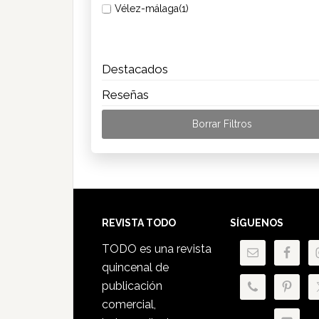
Vélez-málaga
(1)
Destacados
Reseñas
Borrar Filtros
Footer
REVISTA TODO
SÍGUENOS
TODO es una revista
quincenal de
publicación
comercial,