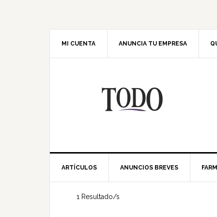
Saltar
Saltar
Saltar
Saltar
a
al
a
al
la
contenido
la
pie
navegación
principal
barra
de
MI CUENTA
ANUNCIA TU EMPRESA
Q
principal
lateral
página
principal
ARTÍCULOS
ANUNCIOS BREVES
FARM
1 Resultado/s