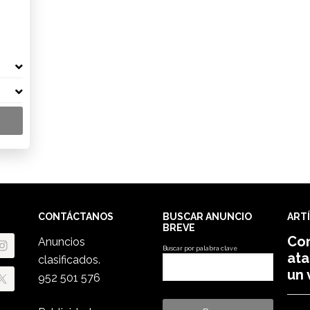
CONTÁCTANOS
BUSCAR ANUNCIO
ART
BREVE
Con
Anuncios
Buscar por palabra clave
ata
clasificados.
un 
952 501 576