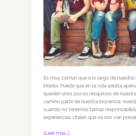
Es muy común que a lo largo de nuestra
interior. Puede que en la vida adulta ape
queden unos pocos resquicios de nuestra 
camino parte de nuestra inocencia, nues
cuando no tenemos tantas responsabilida
experiencias vitales que se nos van pres
acerca
[Leer más…]