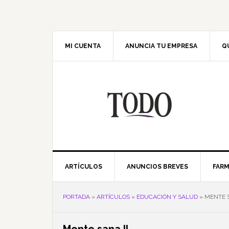
Saltar
Saltar
Saltar
Saltar
a
al
a
al
la
contenido
la
pie
navegación
principal
barra
de
MI CUENTA
ANUNCIA TU EMPRESA
Q
principal
lateral
página
principal
ARTÍCULOS
ANUNCIOS BREVES
FARM
PORTADA
»
ARTÍCULOS
»
EDUCACIÓN Y SALUD
»
MENTE S