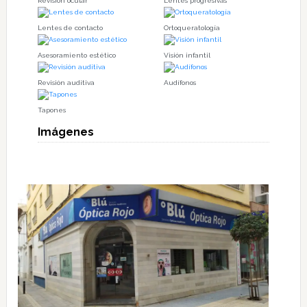
Revisión ocular
Lentes progresivas
Lentes de contacto
Ortoqueratología
Asesoramiento estético
Visión infantil
Revisión auditiva
Audífonos
Tapones
Imágenes