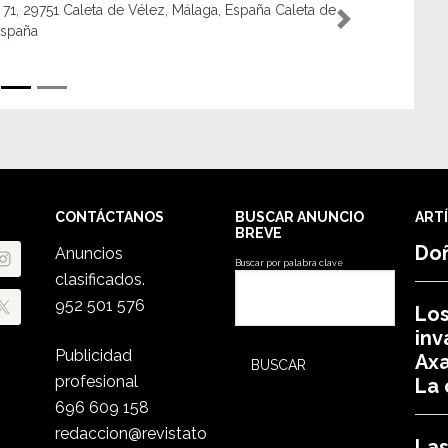
Nro. 10, San Andres, 10, 29740 Torre del Mar, Má
Next
Torre del Mar España
CONTÁCTANOS
BUSCAR ANUNCIO
ART
BREVE
Do
Anuncios
Buscar por palabra clave
clasificados.
952 501 576
Los
inv
Publicidad
Axa
profesional
La
696 609 158
redaccion@revistato
Las