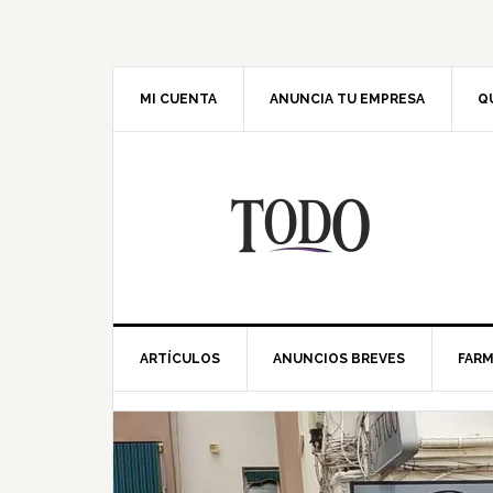
Saltar
Saltar
Saltar
Saltar
a
al
a
al
la
contenido
la
pie
navegación
principal
barra
de
MI CUENTA
ANUNCIA TU EMPRESA
Q
principal
lateral
página
principal
ARTÍCULOS
ANUNCIOS BREVES
FARM