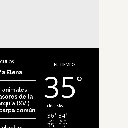
laga, España
ÍCULOS
EL TIEMPO
35
ña Elena
°
 animales
asores de la
rquía (XVI)
clear sky
 carpa común
36
34
°
°
SAB
DOM
35
35
°
°
 plantas