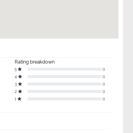
Rating breakdown
5
0
4
0
3
0
2
0
1
0