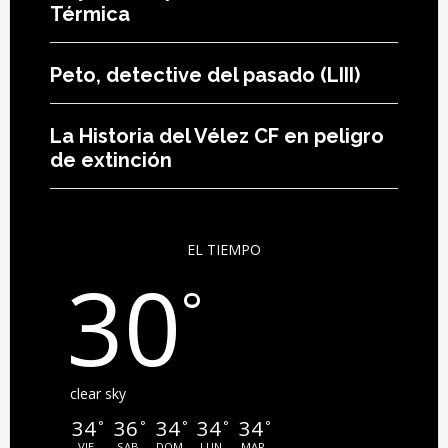
Térmica
Peto, detective del pasado (LIII)
La Historia del Vélez CF en peligro
de extinción
EL TIEMPO
30
°
clear sky
34
36
34
34
34
°
°
°
°
°
VIE
SAB
DOM
LUN
MAR