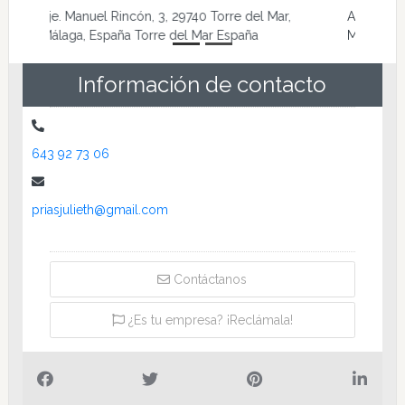
Av. de Andalucía, 8, 29751 Algarrobo-Costa,
Málaga, España Algarrobo Costa España
Información de contacto
643 92 73 06
priasjulieth@gmail.com
Contáctanos
¿Es tu empresa? ¡Reclámala!