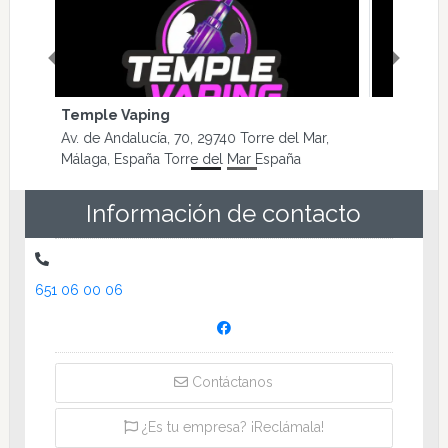
Previous
Next
Dorsia Clínica
C. Plateros, 2, 29700 Vélez-Málaga, Málaga,
España Vélez-Málaga España
Información de contacto
651 06 00 06
Contáctanos
¿Es tu empresa? ¡Reclámala!