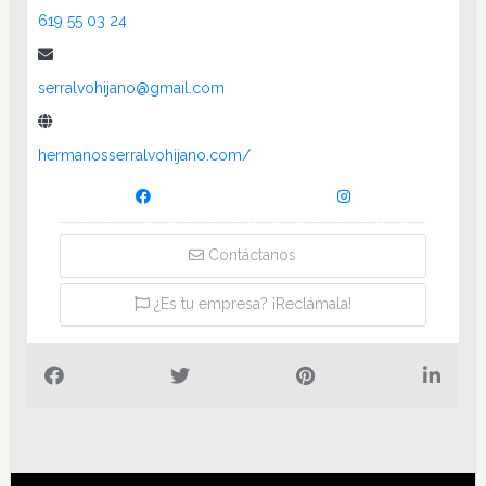
619 55 03 24
serralvohijano@gmail.com
hermanosserralvohijano.com/
Contáctanos
¿Es tu empresa? ¡Reclámala!