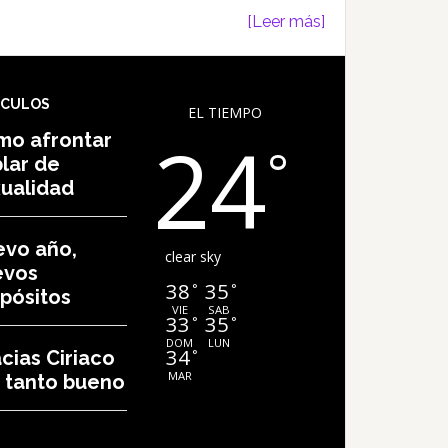
[Leer más]
ÍCULOS
EL TIEMPO
24
mo afrontar
°
lar de
ualidad
vo año,
clear sky
evos
38
35
°
°
pósitos
VIE
SAB
33
35
°
°
DOM
LUN
34
°
cias Ciriaco
MAR
 tanto bueno