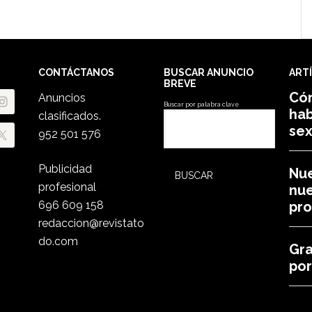
CONTÁCTANOS
BUSCAR ANUNCIO
ART
BREVE
Có
Anuncios
Buscar por palabra clave
hab
clasificados.
sex
952 501 576
Publicidad
Nue
profesional
nu
696 609 158
pro
redaccion@revistato
do.com
Gra
por