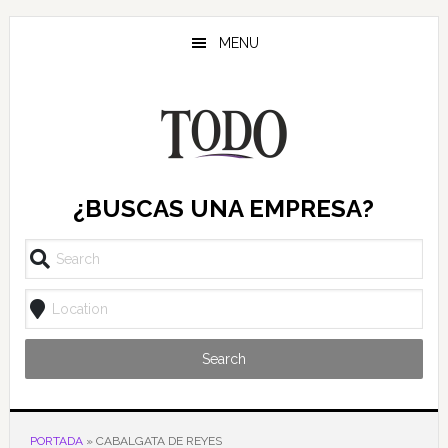
Saltar
Saltar
Saltar
al
a
al
MENU
contenido
la
pie
principal
barra
de
lateral
página
principal
¿BUSCAS UNA EMPRESA?
Search
PORTADA
»
CABALGATA DE REYES