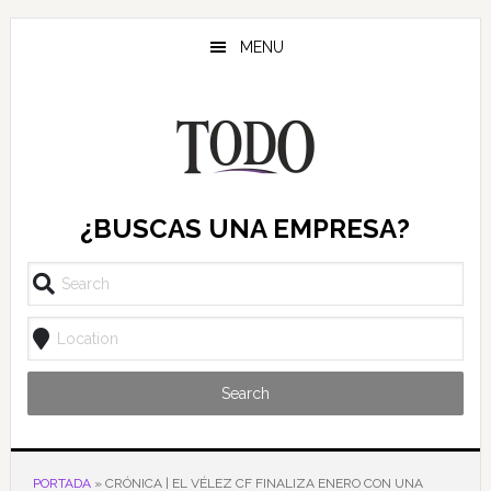
Saltar
Saltar
Saltar
al
a
al
MENU
contenido
la
pie
principal
barra
de
lateral
página
principal
¿BUSCAS UNA EMPRESA?
Search
PORTADA
»
CRÓNICA | EL VÉLEZ CF FINALIZA ENERO CON UNA