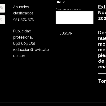
BREVE
Ext
Anuncios
Buscar por palabra clave
No
clasificados.
20
952 501 576
Publicidad
Des
profesional
nu
696 609 158
mo
meg
redaccion@revistato
pie
do.com
de 
en
Tor