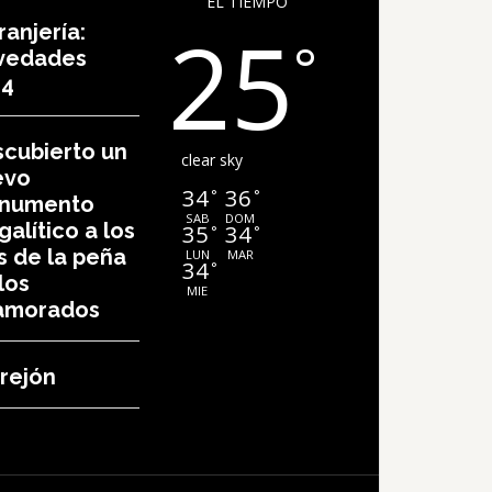
EL TIEMPO
25
ranjería:
°
vedades
24
cubierto un
clear sky
evo
34
36
°
°
numento
SAB
DOM
alítico a los
35
34
°
°
s de la peña
LUN
MAR
34
°
los
MIE
amorados
rejón