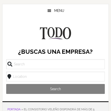
Saltar
Saltar
Saltar
al
a
al
MENU
contenido
la
pie
principal
barra
de
lateral
página
principal
¿BUSCAS UNA EMPRESA?
Search
PORTADA
»
EL CONSISTORIO VELEÑO DISPONDRÁ DE MÁS DE 5