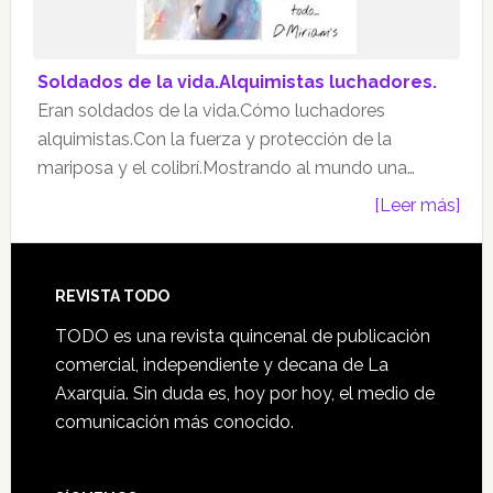
Soldados de la vida.Alquimistas luchadores.
Eran soldados de la vida.Cómo luchadores
alquimistas.Con la fuerza y protección de la
mariposa y el colibrí.Mostrando al mundo una…
[Leer más]
Footer
REVISTA TODO
TODO es una revista quincenal de publicación
comercial, independiente y decana de La
Axarquía. Sin duda es, hoy por hoy, el medio de
comunicación más conocido.