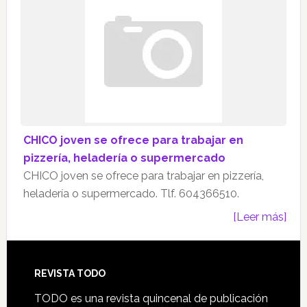
CHICO joven se ofrece para trabajar en
pizzería, heladería o supermercado
CHICO joven se ofrece para trabajar en pizzería,
heladería o supermercado. Tlf. 604366510.
[Leer más]
Footer
REVISTA TODO
TODO es una revista quincenal de publicación