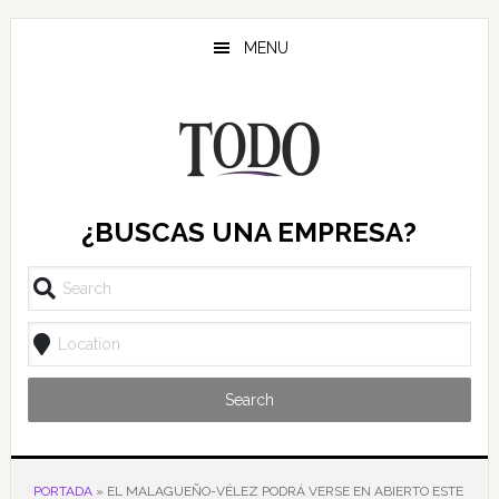
Saltar
Saltar
Saltar
al
a
al
MENU
contenido
la
pie
principal
barra
de
lateral
página
principal
¿BUSCAS UNA EMPRESA?
Search
PORTADA
»
EL MALAGUEÑO-VÉLEZ PODRÁ VERSE EN ABIERTO ESTE