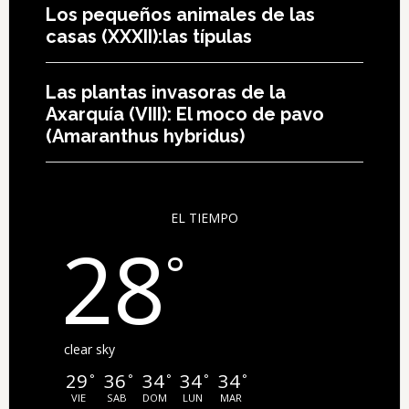
Los pequeños animales de las
casas (XXXII):las típulas
Las plantas invasoras de la
Axarquía (VIII): El moco de pavo
(Amaranthus hybridus)
EL TIEMPO
28
°
clear sky
29
36
34
34
34
°
°
°
°
°
VIE
SAB
DOM
LUN
MAR