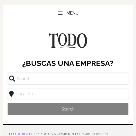
Saltar
Saltar
Saltar
al
a
al
MENU
contenido
la
pie
principal
barra
de
lateral
página
principal
¿BUSCAS UNA EMPRESA?
Search
PORTADA
»
EL PP PIDE UNA COMISIÓN ESPECIAL SOBRE EL