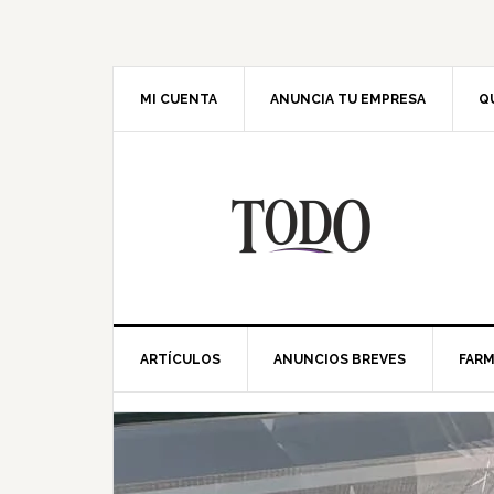
Saltar
Saltar
Saltar
Saltar
a
al
a
al
la
contenido
la
pie
navegación
principal
barra
de
MI CUENTA
ANUNCIA TU EMPRESA
Q
principal
lateral
página
principal
ARTÍCULOS
ANUNCIOS BREVES
FARM