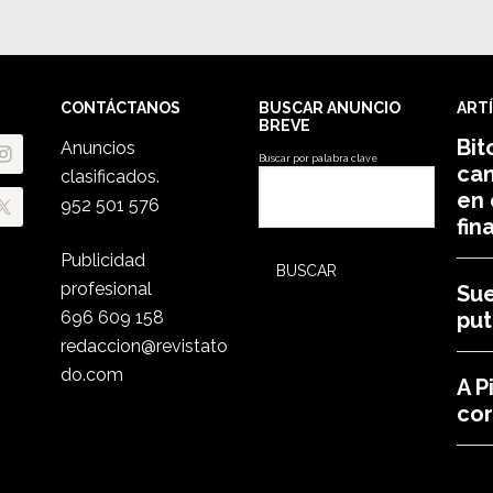
CONTÁCTANOS
BUSCAR ANUNCIO
ART
BREVE
Bit
Anuncios
Buscar por palabra clave
cam
clasificados.
en 
952 501 576
fin
Publicidad
profesional
Su
696 609 158
put
redaccion@revistato
do.com
A P
co