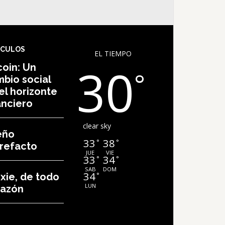
ÍCULOS
EL TIEMPO
30
coin: Un
°
bio social
el horizonte
anciero
clear sky
eño
33
38
°
°
refacto
JUE
VIE
33
34
°
°
SAB
DOM
34
°
ixie, de todo
LUN
razón