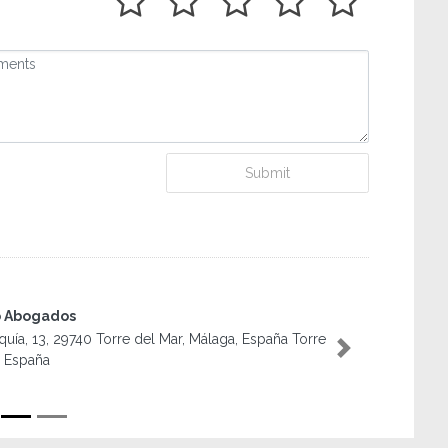
Submit
a Atelier
 Viejo de Vélez, 1, 29700 Vélez-Málaga, Málaga, España
Next
z-Málaga España