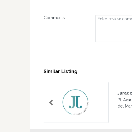
Comments
Similar Listing
Erik
Málaga, España Torre
Cam.
Previous
Véle