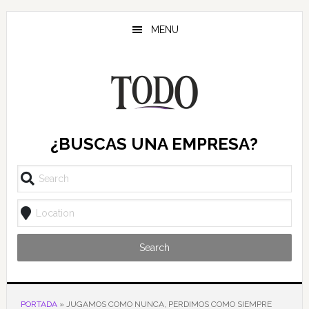
Saltar
Saltar
Saltar
al
a
al
MENU
contenido
la
pie
principal
barra
de
lateral
página
principal
¿BUSCAS UNA EMPRESA?
Search
PORTADA
»
JUGAMOS COMO NUNCA, PERDIMOS COMO SIEMPRE