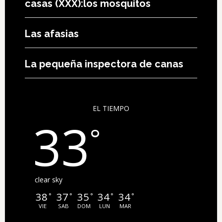
Los pequeños animales de las
casas (XXX):los mosquitos
Las afasias
La pequeña inspectora de canas
EL TIEMPO
33
°
clear sky
38
37
35
34
34
°
°
°
°
°
VIE
SAB
DOM
LUN
MAR