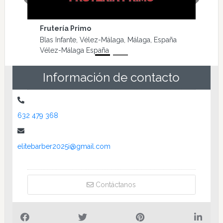
Previous
Next
Caballito de Mar
C. Juan Lisbona Zapata, 4, 29700 Vélez-
Málaga, Málaga, España Vélez-Málaga
España
Información de contacto
632 479 368
elitebarber2025i@gmail.com
Contáctanos