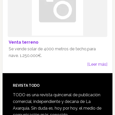
Venta terreno
Se vende solar de 4000 metros de techo,para
nave. 1.250.000€.
[Leer más]
Footer
REVISTA TODO
TODO es una revista quincenal de publicación
comercial, independiente y decana de La
Axarquía. Sin duda es, hoy por hoy, el medio de
comunicación más conocido.