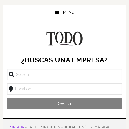
Saltar
Saltar
Saltar
al
a
al
MENU
contenido
la
pie
principal
barra
de
lateral
página
principal
¿BUSCAS UNA EMPRESA?
Search
PORTADA
»
LA CORPORACIÓN MUNICIPAL DE VÉLEZ-MÁLAGA