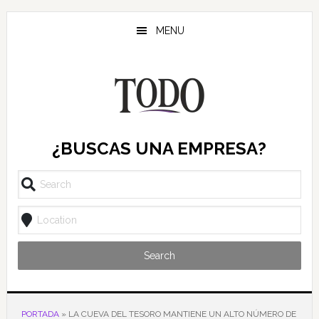
Saltar
Saltar
Saltar
al
a
al
MENU
contenido
la
pie
principal
barra
de
lateral
página
principal
¿BUSCAS UNA EMPRESA?
Search
PORTADA
»
LA CUEVA DEL TESORO MANTIENE UN ALTO NÚMERO DE