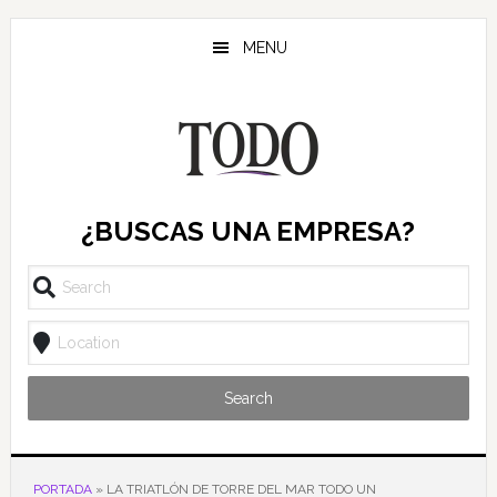
Saltar
Saltar
Saltar
al
a
al
MENU
contenido
la
pie
principal
barra
de
lateral
página
principal
¿BUSCAS UNA EMPRESA?
Search
PORTADA
»
LA TRIATLÓN DE TORRE DEL MAR TODO UN