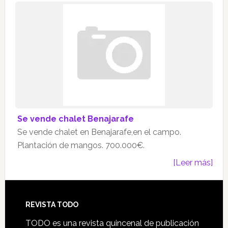
Se vende chalet Benajarafe
Se vende chalet en Benajarafe,en el campo.
Plantación de mangos. 700.000€.
[Leer más]
Footer
REVISTA TODO
TODO es una revista quincenal de publicación