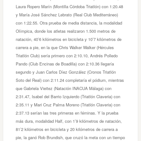
Laura Ropero Marín (Montilla Córdoba Triatlón) con 1:20.48
y María José Sánchez Lebrato (Real Club Mediterráneo)
con 1:22.55. Otra prueba de media distancia, la modalidad
Olímpica, donde los atletas realizaron 1.500 metros de
natación, 40’6 kilómetros en bicicleta y 10’7 kilómetros de
carrera a pie, en la que Chris Walker Walker (Hércules
Triatlón Club) sería primero con 2:10.10, Andrés Polledo
Pando (Club Encinas de Boadilla) con 2:10.36 llegaría
segundo y Juan Carlos Díez González (Cronos Triatlón
Soto del Real) con 2:11.24 completaría el pódium, mientras
que Gabriela Vieitez (Natación INACUA Málaga) con
2:31.47, Isabel del Barrio Izquierdo (Triatlón Claveria) con
2:35.11 y Mari Cruz Palma Moreno (Triatlón Claveria) con
2:37.13 serían las tres primeras en féminas. Y la prueba
más dura, modalidad Half, con 1’9 kilómetros de natación,
81’2 kilómetros en bicicleta y 20 kilómetros de carrera a
pie, la ganó Rob Brundish, que cruzó la meta con un tiempo