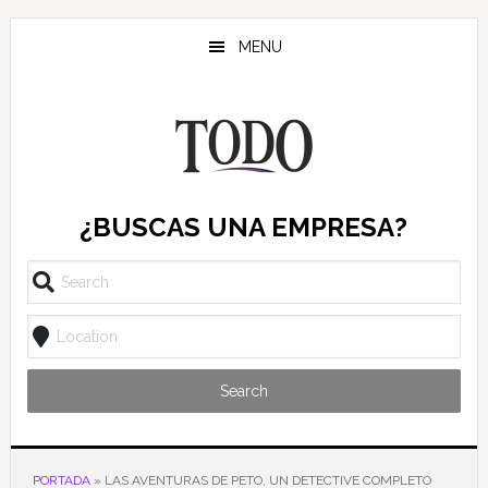
Saltar
Saltar
Saltar
al
a
al
MENU
contenido
la
pie
principal
barra
de
lateral
página
principal
¿BUSCAS UNA EMPRESA?
Search
PORTADA
»
LAS AVENTURAS DE PETO, UN DETECTIVE COMPLETO