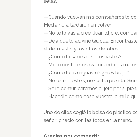
setas.
—Cuándo vuelvan mis compañeros lo compr
Media hora tardaron en volver.
—No te lo vas a creer Juan .dijo el compa
—Deja que lo adivine Quique. Encontraste
el del mastín y los otros de lobos.
—¿Cómo lo sabes si no los vistes?.
—Me lo contó el chaval cuando os march
—¿Cómo lo averiguaste? ¿Eres brujo?
—No os molestéis, no suelta prenda. Siem
—Se lo comunicaremos al jefe por si piens
—Hacedlo como cosa vuestra, a mí lo que
Uno de ellos cogió la bolsa de plástico c
señor Ignacio con las fotos en la mano.
Gracias por compartir