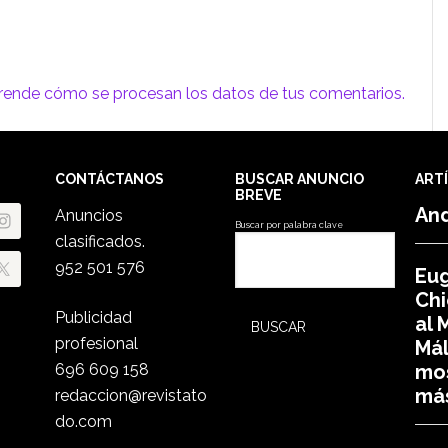
rende cómo se procesan los datos de tus comentarios.
CONTÁCTANOS
BUSCAR ANUNCIO
ART
BREVE
An
Anuncios
Buscar por palabra clave
clasificados.
952 501 576
Eu
Chi
Publicidad
al
profesional
Mál
696 609 158
mos
más
redaccion@revistato
do.com