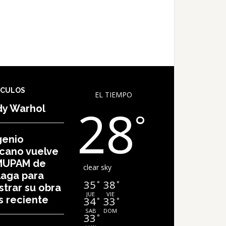
ÍCULOS
EL TIEMPO
28
dy Warhol
°
genio
cano vuelve
 MUPAM de
clear sky
aga para
35
38
°
°
trar su obra
JUE
VIE
 reciente
34
33
°
°
SAB
DOM
33
°