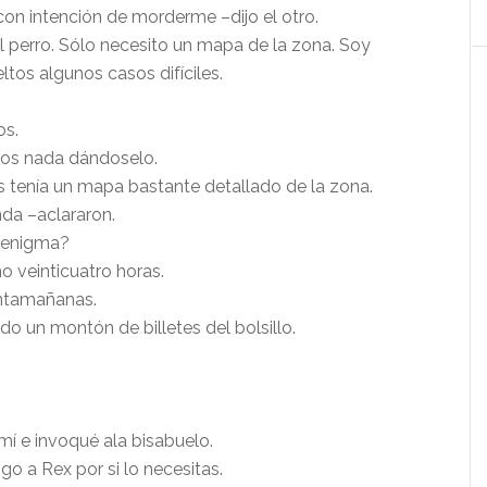
con intención de morderme –dijo el otro.
l perro. Sólo necesito un mapa de la zona. Soy
ltos algunos casos difíciles.
os.
os nada dándoselo.
s tenía un mapa bastante detallado de la zona.
da –aclararon.
l enigma?
 veinticuatro horas.
ntamañanas.
o un montón de billetes del bolsillo.
í e invoqué ala bisabuelo.
o a Rex por si lo necesitas.