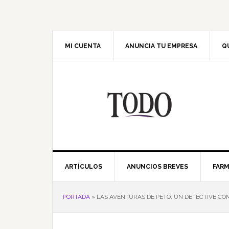
Saltar
Saltar
Saltar
Saltar
a
al
a
al
la
contenido
la
pie
navegación
principal
barra
de
MI CUENTA
ANUNCIA TU EMPRESA
Q
principal
lateral
página
principal
ARTÍCULOS
ANUNCIOS BREVES
FARM
PORTADA
»
LAS AVENTURAS DE PETO, UN DETECTIVE CO