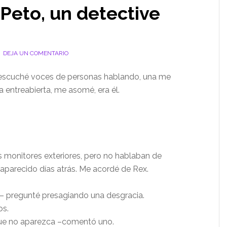
Peto, un detective
DEJA UN COMENTARIO
, escuché voces de personas hablando, una me
a entreabierta, me asomé, era él.
s monitores exteriores, pero no hablaban de
saparecido días atrás. Me acordé de Rex.
– pregunté presagiando una desgracia.
os.
que no aparezca –comentó uno.