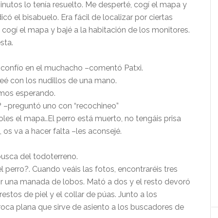
nutos lo tenía resuelto. Me desperté, cogí el mapa y
có el bisabuelo. Era fácil de localizar por ciertas
cogí el mapa y bajé a la habitación de los monitores.
sta.
 confío en el muchacho –comentó Patxi.
eé con los nudillos de una mano.
amos esperando.
? –preguntó uno con “recochineo”
les el mapa..El perro está muerto, no tengáis prisa
 os va a hacer falta –les aconsejé.
busca del todoterreno.
erro?. Cuando veáis las fotos, encontraréis tres
or una manada de lobos. Mató a dos y el resto devoró
estos de piel y el collar de púas. Junto a los
oca plana que sirve de asiento a los buscadores de