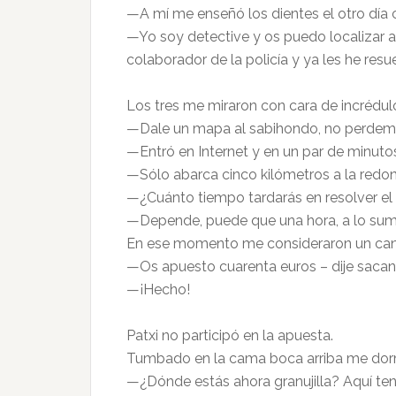
—A mí me enseñó los dientes el otro día 
—Yo soy detective y os puedo localizar a
colaborador de la policía y ya les he resue
Los tres me miraron con cara de incrédul
—Dale un mapa al sabihondo, no perdem
—Entró en Internet y en un par de minuto
—Sólo abarca cinco kilómetros a la redon
—¿Cuánto tiempo tardarás en resolver e
—Depende, puede que una hora, a lo sumo
En ese momento me consideraron un ca
—Os apuesto cuarenta euros – dije sacand
—¡Hecho!
Patxi no participó en la apuesta.
Tumbado en la cama boca arriba me dorm
—¿Dónde estás ahora granujilla? Aquí teng