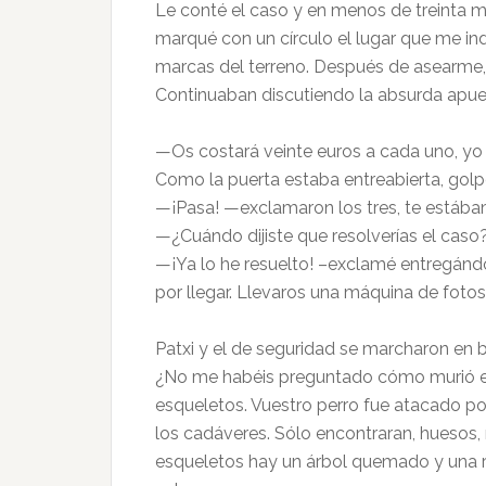
Le conté el caso y en menos de treinta mi
marqué con un círculo el lugar que me indi
marcas del terreno. Después de asearme, 
Continuaban discutiendo la absurda apue
—Os costará veinte euros a cada uno, yo
Como la puerta estaba entreabierta, golp
—¡Pasa! —exclamaron los tres, te estáb
—¿Cuándo dijiste que resolverías el caso
—¡Ya lo he resuelto! –exclamé entregándo
por llegar. Llevaros una máquina de fotos,
Patxi y el de seguridad se marcharon en 
¿No me habéis preguntado cómo murió el p
esqueletos. Vuestro perro fue atacado p
los cadáveres. Sólo encontraran, huesos, r
esqueletos hay un árbol quemado y una r