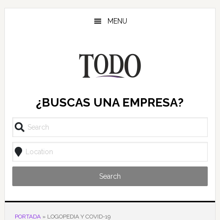
Saltar
Saltar
Saltar
al
a
al
MENU
contenido
la
pie
principal
barra
de
lateral
página
principal
¿BUSCAS UNA EMPRESA?
Search
PORTADA
»
LOGOPEDIA Y COVID-19