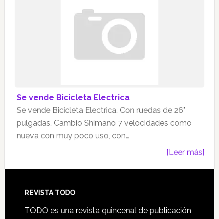
Se vende Bicicleta Electrica
Se vende Bicicleta Electrica. Con ruedas de 26"
pulgadas. Cambio Shimano 7 velocidades como
nueva con muy poco uso, con…
[Leer más]
Footer
REVISTA TODO
TODO es una revista quincenal de publicación