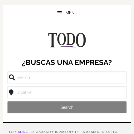
Saltar
Saltar
Saltar
al
a
al
MENU
contenido
la
pie
principal
barra
de
lateral
página
principal
¿BUSCAS UNA EMPRESA?
Search
PORTADA
»
LOS ANIMALES INVASORES DE LA AXARQUÍA (XVI) LA