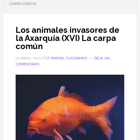
CARPA COMÚN
Los animales invasores de
la Axarquía (XVI) La carpa
común
25 ABRIL, 2022
POR
RAFAEL YUS RAMOS
DEJA UN
COMENTARIO