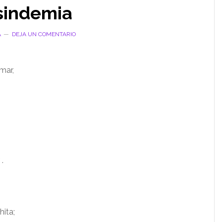
 sindemia
A
DEJA UN COMENTARIO
mar,
.
ita;