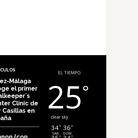
ÍCULOS
EL TIEMPO
25
lez-Málaga
°
ge el primer
lkeeper´s
ter Clinic de
r Casillas en
clear sky
paña
34
36
°
°
SAB
DOM
nnon (con
35
34
°
°