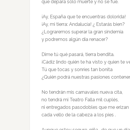
que depara solo muerte y no se fue.
¡Ay, España que te encuentras dolorida!
¡Ay, mi tierra: Andalucía! ¿ Estarás bien?
¿Lograremos superar la gran sindemia
y podremos algún día renacer?
Dime tú qué pasará, tierra bendita.
¡Cádiz lindo quién te ha visto y quien te v
Tú que tocas y sonríes tan bonita
¿Quién podrá nuestras pasiones contene
No tendrán mis carnavales nueva cita,
no tendrá mi Teatro Falla mil cuplés,
ni entregados pasodobles que me erizan
cada vello de la cabeza a los pies .
Aunque estoy seguro, niña , de que un día