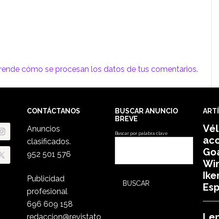
rende cómo se procesan los datos de tus comentarios.
CONTÁCTANOS
BUSCAR ANUNCIO
ART
BREVE
Vé
Anuncios
Buscar por palabra clave
aco
clasificados.
Goa
952 501 576
Win
Ike
Publicidad
Es
profesional
696 609 158
Le
redaccion@revistato