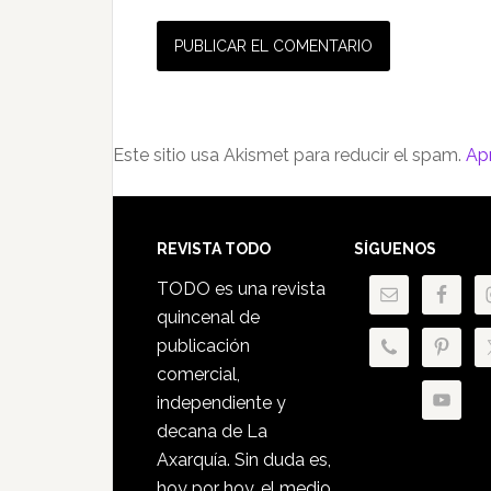
Este sitio usa Akismet para reducir el spam.
Ap
Footer
REVISTA TODO
SÍGUENOS
TODO es una revista
quincenal de
publicación
comercial,
independiente y
decana de La
Axarquía. Sin duda es,
hoy por hoy, el medio