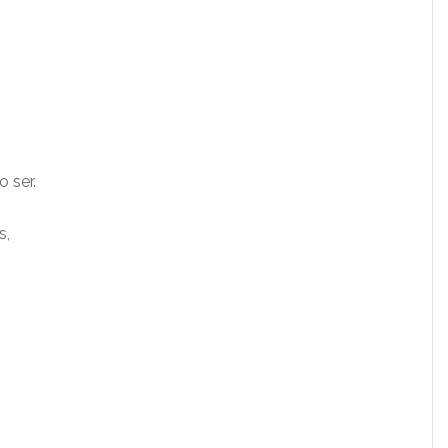
 ser.
s,