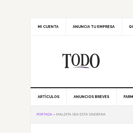
Saltar
Saltar
Saltar
Saltar
a
al
a
al
la
contenido
la
pie
navegación
principal
barra
de
MI CUENTA
ANUNCIA TU EMPRESA
Q
principal
lateral
página
principal
ARTÍCULOS
ANUNCIOS BREVES
FARM
PORTADA
»
MALDITA SEA ESTA SINDEMIA