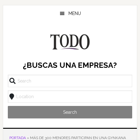
Saltar
Saltar
Saltar
al
a
al
MENU
contenido
la
pie
principal
barra
de
lateral
página
principal
¿BUSCAS UNA EMPRESA?
Search
PORTADA
»
MÁS DE 300 MENORES PARTICIPAN EN UNA GYNKANA