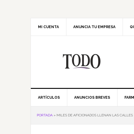
Saltar
Saltar
Saltar
Saltar
a
al
a
al
la
contenido
la
pie
navegación
principal
barra
de
MI CUENTA
ANUNCIA TU EMPRESA
Q
principal
lateral
página
principal
ARTÍCULOS
ANUNCIOS BREVES
FARM
PORTADA
»
MILES DE AFICIONADOS LLENAN LAS CALLES