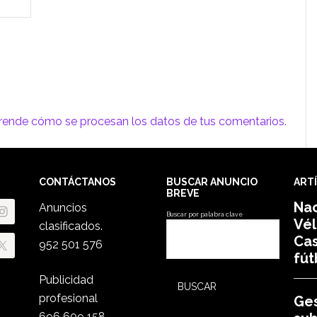
rende cómo se procesan los datos de tus comentarios.
CONTÁCTANOS
BUSCAR ANUNCIO
ART
BREVE
Nac
Anuncios
Buscar por palabra clave
Vél
clasificados.
Cas
952 501 576
fút
Publicidad
profesional
Ge
696 609 158