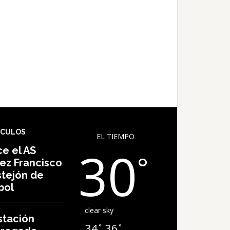
ÍCULOS
EL TIEMPO
30
e el AS
°
ez Francisco
tejón de
bol
clear sky
stación
34
36
°
°