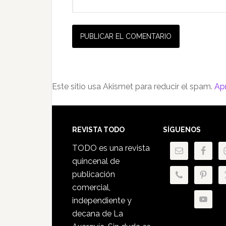
Este sitio usa Akismet para reducir el spam.
Ap
Footer
REVISTA TODO
SÍGUENOS
TODO es una revista
quincenal de
publicación
comercial,
independiente y
decana de La