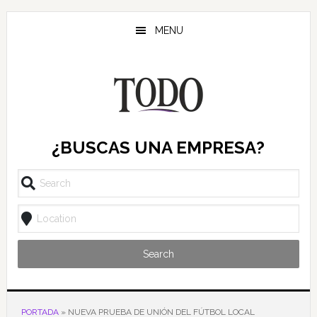
Saltar
Saltar
Saltar
al
a
al
MENU
contenido
la
pie
principal
barra
de
lateral
página
principal
¿BUSCAS UNA EMPRESA?
Search
PORTADA
»
NUEVA PRUEBA DE UNIÓN DEL FÚTBOL LOCAL