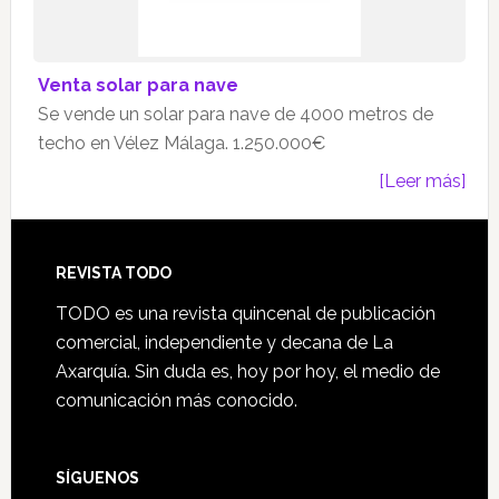
Venta solar para nave
Se vende un solar para nave de 4000 metros de
techo en Vélez Málaga. 1.250.000€
[Leer más]
Footer
REVISTA TODO
TODO es una revista quincenal de publicación
comercial, independiente y decana de La
Axarquía. Sin duda es, hoy por hoy, el medio de
comunicación más conocido.
SÍGUENOS