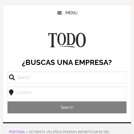
Saltar
Saltar
Saltar
al
a
al
MENU
contenido
la
pie
principal
barra
de
lateral
página
principal
¿BUSCAS UNA EMPRESA?
Search
PORTADA
»
OCHENTA VELEÑOS PODRÁN BENEFICIARSE DEL