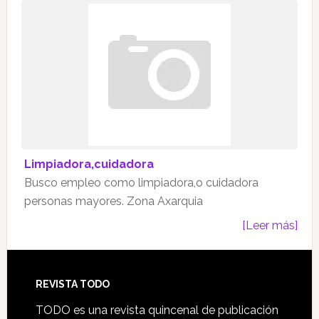
Limpiadora,cuidadora
Busco empleo como limpiadora,o cuidadora
personas mayores. Zona Axarquia
[Leer más]
Footer
REVISTA TODO
TODO es una revista quincenal de publicación