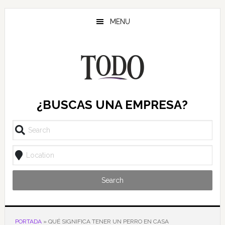
Saltar
Saltar
Saltar
al
a
al
MENU
contenido
la
pie
principal
barra
de
lateral
página
principal
¿BUSCAS UNA EMPRESA?
Search
PORTADA
»
QUÉ SIGNIFICA TENER UN PERRO EN CASA