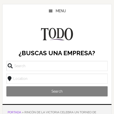
Saltar
Saltar
Saltar
al
a
al
MENU
contenido
la
pie
principal
barra
de
lateral
página
principal
¿BUSCAS UNA EMPRESA?
Search
PORTADA
»
RINCÓN DE LA VICTORIA CELEBRA UN TORNEO DE