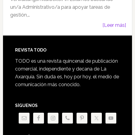
un/a Administrativo/a para apoyar tareas de
gestión,…
[Leer más]
Footer
REVISTA TODO
TODO es una revista quincenal de publicación
comercial, independiente y decana de La
Axarquía. Sin duda es, hoy por hoy, el medio de
comunicación más conocido.
SÍGUENOS