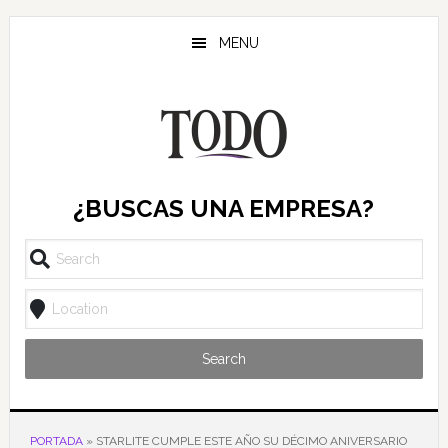
Saltar
Saltar
Saltar
al
a
al
MENU
contenido
la
pie
principal
barra
de
lateral
página
principal
¿BUSCAS UNA EMPRESA?
Search
PORTADA
»
STARLITE CUMPLE ESTE AÑO SU DÉCIMO ANIVERSARIO