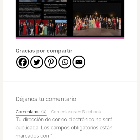
Gracias por compartir
Interacciones
con
Déjanos tu comentario
los
Comentarios (0)
Comentarios en Facebook
lectores
Tu dirección de correo electrónico no será
publicada.
Los campos obligatorios están
marcados con
*