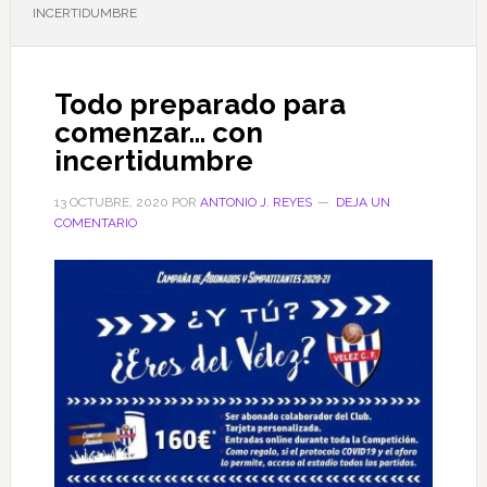
INCERTIDUMBRE
Todo preparado para
comenzar… con
incertidumbre
13 OCTUBRE, 2020
POR
ANTONIO J. REYES
DEJA UN
COMENTARIO