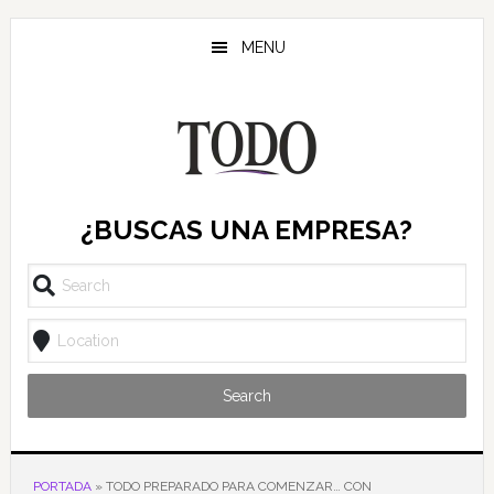
Saltar
Saltar
Saltar
al
a
al
MENU
contenido
la
pie
principal
barra
de
lateral
página
principal
¿BUSCAS UNA EMPRESA?
Search
PORTADA
»
TODO PREPARADO PARA COMENZAR… CON