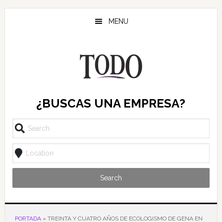
Saltar
Saltar
Saltar
al
a
al
MENU
contenido
la
pie
principal
barra
de
lateral
página
principal
¿BUSCAS UNA EMPRESA?
Search
PORTADA
»
TREINTA Y CUATRO AÑOS DE ECOLOGISMO DE GENA EN