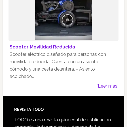
Scooter Movilidad Reducida
Scooter eléctrico diseñado para personas con
movilidad reducida. Cuenta con un asiento
cómodo y una cesta delantera. - Asiento
acolchado…
[Leer más]
Footer
REVISTA TODO
TODO es una revista quincenal de publicación