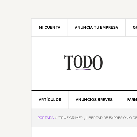
Saltar
Saltar
Saltar
Saltar
a
al
a
al
la
contenido
la
pie
navegación
principal
barra
de
MI CUENTA
ANUNCIA TU EMPRESA
Q
principal
lateral
página
principal
ARTÍCULOS
ANUNCIOS BREVES
FARM
PORTADA
»
“TRUE CRIME”: ¿LIBERTAD DE EXPRESIÓN O D