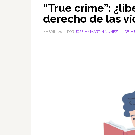
“True crime”: ¿li
derecho de las ví
7 ABRIL, 2025
POR
JOSÉ Mª MARTÍN NÚÑEZ
DEJA