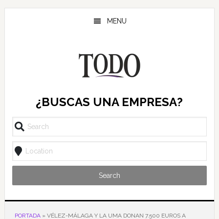
Saltar
Saltar
Saltar
al
a
al
MENU
contenido
la
pie
principal
barra
de
lateral
página
principal
¿BUSCAS UNA EMPRESA?
Search
PORTADA
»
VÉLEZ-MÁLAGA Y LA UMA DONAN 7.500 EUROS A