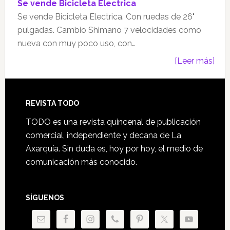
Se vende Bicicleta Electrica
Se vende Bicicleta Electrica. Con ruedas de 26"
pulgadas. Cambio Shimano 7 velocidades como
nueva con muy poco uso, con…
[Leer más]
Footer
REVISTA TODO
TODO es una revista quincenal de publicación
comercial, independiente y decana de La
Axarquía. Sin duda es, hoy por hoy, el medio de
comunicación más conocido.
SÍGUENOS