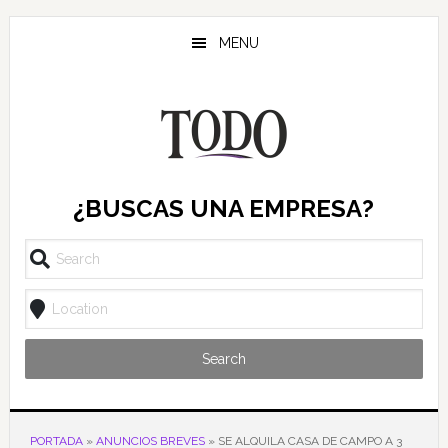
Saltar
Saltar
Saltar
al
a
al
MENU
contenido
la
pie
principal
barra
de
lateral
página
principal
¿BUSCAS UNA EMPRESA?
Search
PORTADA
»
ANUNCIOS BREVES
»
SE ALQUILA CASA DE CAMPO A 3