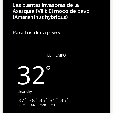
Las plantas invasoras de la
Axarquía (VIII): El moco de pavo
(Amaranthus hybridus)
Para tus días grises
EL TIEMPO
32
°
clear sky
37
38
35
35
35
°
°
°
°
°
DOM
LUN
MAR
MIE
JUE