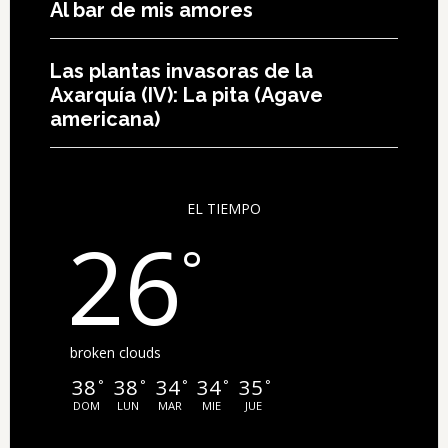
Al bar de mis amores
Las plantas invasoras de la
Axarquía (IV): La pita (Agave
americana)
EL TIEMPO
26
°
broken clouds
38
38
34
34
35
°
°
°
°
°
DOM
LUN
MAR
MIE
JUE