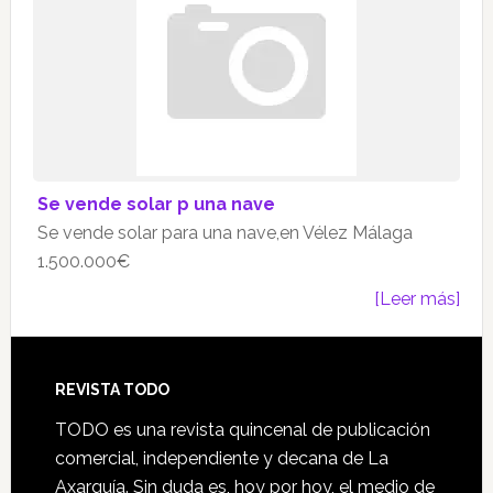
Se vende solar p una nave
Se vende solar para una nave,en Vélez Málaga
1.500.000€
[Leer más]
Footer
REVISTA TODO
TODO es una revista quincenal de publicación
comercial, independiente y decana de La
Axarquía. Sin duda es, hoy por hoy, el medio de