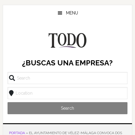
Saltar
Saltar
Saltar
al
a
al
MENU
contenido
la
pie
principal
barra
de
lateral
página
principal
¿BUSCAS UNA EMPRESA?
Search
PORTADA
»
EL AYUNTAMIENTO DE VÉLEZ-MÁLAGA CONVOCA DOS