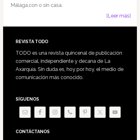
Málaga,con o sin casa.
[Leer más]
Footer
REVISTA TODO
TODO es una revista quincenal de publicación
comercial, independiente y decana de La
Axarquía. Sin duda es, hoy por hoy, el medio de
comunicación más conocido.
SÍGUENOS
CONTÁCTANOS