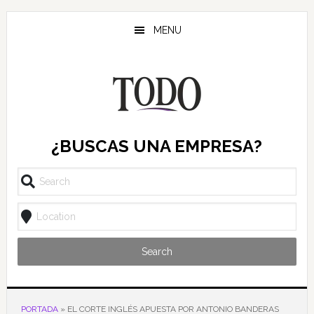
Saltar
Saltar
Saltar
al
a
al
MENU
contenido
la
pie
principal
barra
de
lateral
página
principal
¿BUSCAS UNA EMPRESA?
Search
PORTADA
»
EL CORTE INGLÉS APUESTA POR ANTONIO BANDERAS