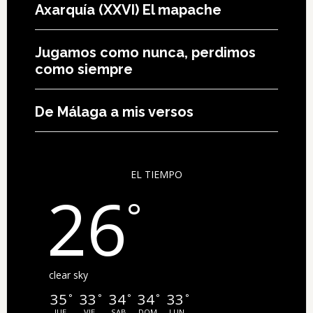
Axarquía (XXVI) El mapache
Jugamos como nunca, perdimos
como siempre
De Málaga a mis versos
EL TIEMPO
26
°
clear sky
35
33
34
34
33
°
°
°
°
°
JUE
VIE
SAB
DOM
LUN