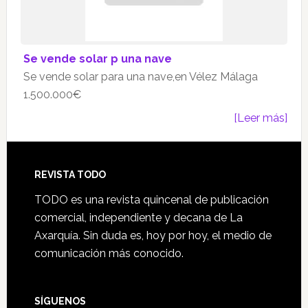
Se vende solar p una nave
Se vende solar para una nave,en Vélez Málaga
1.500.000€
[Leer más]
Footer
REVISTA TODO
TODO es una revista quincenal de publicación
comercial, independiente y decana de La
Axarquía. Sin duda es, hoy por hoy, el medio de
comunicación más conocido.
SÍGUENOS