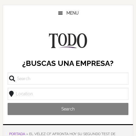
Saltar
Saltar
Saltar
al
a
al
MENU
contenido
la
pie
principal
barra
de
lateral
página
principal
¿BUSCAS UNA EMPRESA?
Search
PORTADA
»
EL VÉLEZ CF AFRONTA HOY SU SEGUNDO TEST DE