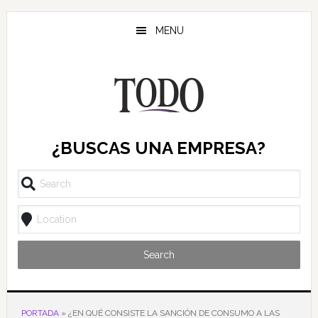
Saltar
Saltar
Saltar
al
a
al
MENU
contenido
la
pie
principal
barra
de
lateral
página
principal
¿BUSCAS UNA EMPRESA?
Search
PORTADA
»
¿EN QUÉ CONSISTE LA SANCIÓN DE CONSUMO A LAS