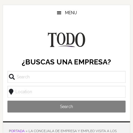
Saltar
Saltar
Saltar
al
a
al
MENU
contenido
la
pie
principal
barra
de
lateral
página
principal
¿BUSCAS UNA EMPRESA?
Search
PORTADA
»
LA CONCEJALA DE EMPRESA Y EMPLEO VISITA A LOS