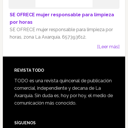
SE OFRECE mujer responsable para limpieza
por horas
SE OFRECE mujer responsable para limpieza por
horas, zona La Axarquía. 657393612.
[Leer más]
Footer
REVISTA TODO
TODO es una revista quincenal de publicación
comercial, independiente y decana de La
Axarquía. Sin duda es, hoy por hoy, el medio de
comunicación más conocido.
SÍGUENOS