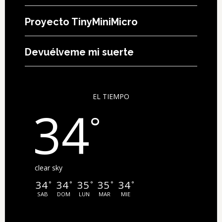
Proyecto TinyMiniMicro
Devuélveme mi suerte
EL TIEMPO
34
°
clear sky
34
34
35
35
34
°
°
°
°
°
SAB
DOM
LUN
MAR
MIE