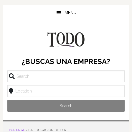
Saltar
Saltar
Saltar
al
a
al
MENU
contenido
la
pie
principal
barra
de
lateral
página
principal
¿BUSCAS UNA EMPRESA?
Search
PORTADA
»
LA EDUCACIÓN DE HOY