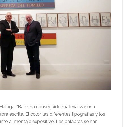
Málaga, “Báez ha conseguido materializar una
ra escrita. El color, las diferentes tipografías y los
unto al montaje expositivo. Las palabras se han