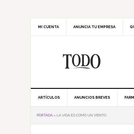
Saltar
Saltar
Saltar
Saltar
a
al
a
al
la
contenido
la
pie
navegación
principal
barra
de
MI CUENTA
ANUNCIA TU EMPRESA
Q
principal
lateral
página
principal
ARTÍCULOS
ANUNCIOS BREVES
FARM
PORTADA
»
LA VIDA ES COMO UN VIENTO