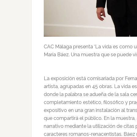
CAC Málaga presenta ‘La vida es como un 
María Báez. Una muestra que se puede visi
La exposición está comisariada por Ferna
artista, agrupadas en 45 obras. La vida 
donde la palabra se adueña de la sala ce
completamiento estético, filosófico y pra
expositivo en una gran instalación al tra
que compartirá el público. En la muestra, 
narrativo mediante la utilización de cita
caracteres romanos-renacentistas. Báez re