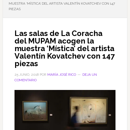
MUESTRA ‘MÍSTICA’ DEL ARTISTA VALENTÍN KOVATCHEV CON 147
PIEZAS
Las salas de La Coracha
del MUPAM acogen la
muestra ‘Mística’ del artista
Valentín Kovatchev con 147
piezas
25 JUNIO, 2018
POR
MARÍA JOSÉ RICO
DEJA UN
COMENTARIO