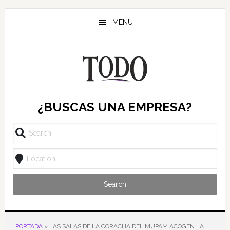
Saltar
Saltar
Saltar
al
a
al
MENU
contenido
la
pie
principal
barra
de
lateral
página
principal
¿BUSCAS UNA EMPRESA?
Search
PORTADA
»
LAS SALAS DE LA CORACHA DEL MUPAM ACOGEN LA