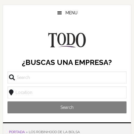
Saltar
Saltar
Saltar
al
a
al
MENU
contenido
la
pie
principal
barra
de
lateral
página
principal
¿BUSCAS UNA EMPRESA?
Search
PORTADA
»
LOS ROBINHOOD DE LA BOLSA